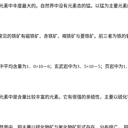
微量元素中丰度最大的。自然界中没有元素态的锰。以锰为主要元素
。常见的铁矿有磁铁矿、赤铁矿、褐铁矿与菱铁矿。前三者为铁的氧
均含量为1．0×10－6；玄武岩中为3．5×10－5；页岩中为1．9
微量元素中是含量比较丰富的元素。它有很强的亲硫性，主要以硫化
在自然界中，铜主要以硫化物矿与氧化物矿形式存在，分布很广。 铜