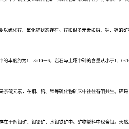
以硫化锌、氧化锌状态存在。锌和很多元素如铅、铜、镉的矿物共
度约为1．8×10－6，岩石与土壤中砷的含量从小于1．0×10－
。硒是亲硫元素，在铜、铅、锌等硫化物矿床中往往有硒共生。硒是
多存在于辉钼矿、钼铅矿、水钼铁矿中。矿物燃料中也含钼。天然水