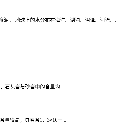
。 地球上的水分布在海洋、湖泊、沼泽、河流、...
6、石灰岩与砂岩中的含量均...
较高，页岩含1．3×10－...