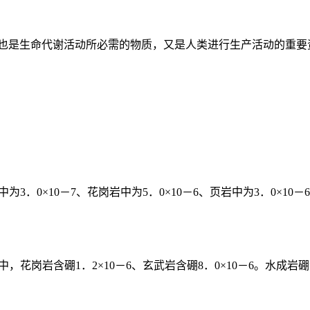
也是生命代谢活动所必需的物质，又是人类进行生产活动的重要资源
3．0×10－7、花岗岩中为5．0×10－6、页岩中为3．0×10－
花岗岩含硼1．2×10－6、玄武岩含硼8．0×10－6。水成岩硼含量