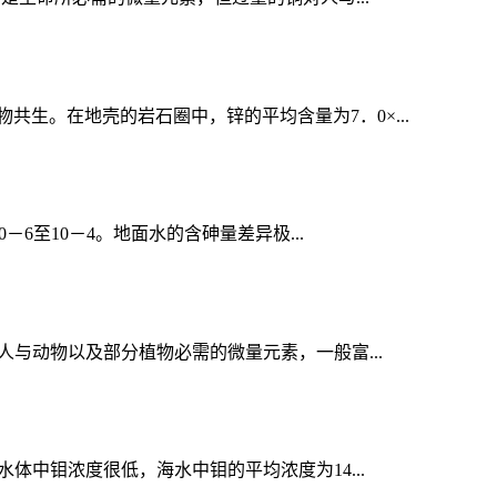
生。在地壳的岩石圈中，锌的平均含量为7．0×...
6至10－4。地面水的含砷量差异极...
人与动物以及部分植物必需的微量元素，一般富...
体中钼浓度很低，海水中钼的平均浓度为14...