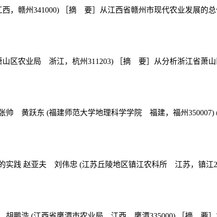
，赣州341000) ［摘 要］从江西省赣州市现代农业发展的总体情
山区农业局 浙江，杭州311203) ［摘 要］从分析浙江省萧山
黄跃东 (福建师范大学地理科学学院 福建，福州350007) 
 赵亚夫 刘伟忠 (江苏丘陵地区镇江农科所 江苏，镇江2124
鹏浩 (江西省鹰潭市农业局 江西，鹰潭335000) ［摘 要］