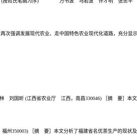
主任：(按姓氏笔画为序) 万书波 马岩波 许才明 张忠平
十七大再次强调发展现代农业、走中国特色农业现代化道路，充分显示
 刘国昕 (江西省农业厅 江西，南昌330046) ［摘 要］本文
，福州350003) ［摘 要］本文分析了福建省名优茶生产的现状