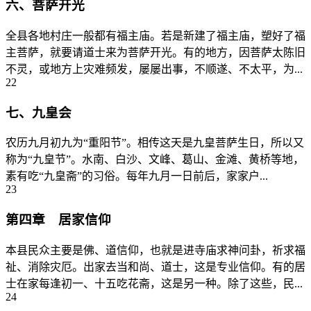
六、菩萨开光
全县各地村庄一般都有福主庙。若是新建了福主庙，塑好了福
主菩萨，就要请道士来为菩萨开光。有的地方，因菩萨太陈旧
不灵，或地方上灾难频发，屡屡出事，不顺遂、不太平，为...
22
七、九皇会
农历九月初九为“重阳节”。相传这天是九皇菩萨生日，所以又
称为“九皇节”。水南、白沙、文峰、葛山、金滩、黄桥等地，
素有吃“九皇斋”的习俗。每年九月一日前后，家家户...
23
第四章 居家信仰
本县民众主要是佛、道信仰，也就是进寺庙求神问卦，祈求福
祉、消除灾厄。出家去当和尚、道士，这是专业信仰。有的居
士在家每逢初一、十五吃花斋，这是另一种。除了这些，民...
24