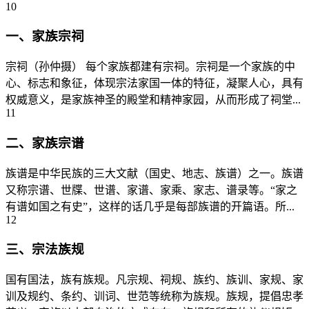
10
一、家族宗祠
宗祠（孙仲摄） 每个家族都建有宗祠。宗祠是一个家族的中
心、标志和象征，体现宗法家国一体的特征，凝聚人心，具有
权威意义，是家族神圣的殿堂和精神家园，从而形成了祠堂...
11
二、家族宗谱
族谱是中华民族的三大文献（国史、地志、族谱）之一。族谱
又称宗谱、世牒、世谱、家谱、家乘、家志、谱录等。“家之
有谱如国之有史”，这样的话几乎是每部族谱的开篇语。所...
12
三、宗法族规
国有国法，族有族规。凡宗规、祠规、族约、族训、家规、家
训及规约、条约、训词、世范等统称为族规。族规，提倡忠孝