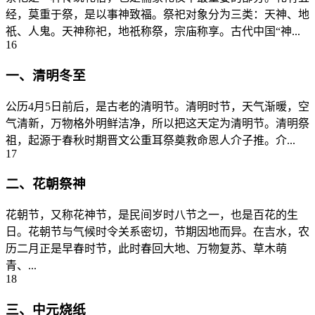
经，莫重于祭，是以事神致福。祭祀对象分为三类：天神、地
祇、人鬼。天神称祀，地祇称祭，宗庙称享。古代中国“神...
16
一、清明冬至
公历4月5日前后，是古老的清明节。清明时节，天气渐暖，空
气清新，万物格外明鲜洁净，所以把这天定为清明节。清明祭
祖，起源于春秋时期晋文公重耳祭奠救命恩人介子推。介...
17
二、花朝祭神
花朝节，又称花神节，是民间岁时八节之一，也是百花的生
日。花朝节与气候时令关系密切，节期因地而异。在吉水，农
历二月正是早春时节，此时春回大地、万物复苏、草木萌
青、...
18
三、中元烧纸