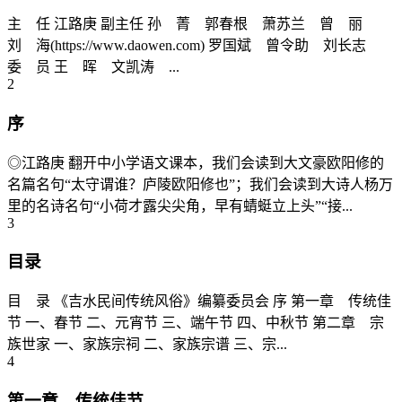
主 任 江路庚 副主任 孙 菁 郭春根 萧苏兰 曾 丽
刘 海(https://www.daowen.com) 罗国斌 曾令助 刘长志
委 员 王 晖 文凯涛 ...
2
序
◎江路庚 翻开中小学语文课本，我们会读到大文豪欧阳修的
名篇名句“太守谓谁？庐陵欧阳修也”；我们会读到大诗人杨万
里的名诗名句“小荷才露尖尖角，早有蜻蜓立上头”“接...
3
目录
目 录 《吉水民间传统风俗》编纂委员会 序 第一章 传统佳
节 一、春节 二、元宵节 三、端午节 四、中秋节 第二章 宗
族世家 一、家族宗祠 二、家族宗谱 三、宗...
4
第一章 传统佳节