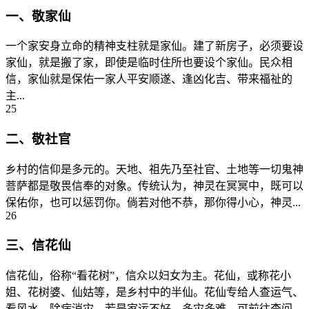
一、敬家仙
一个家安身立命的精神支柱就是家仙。建了新房子，必须要设
家仙，就是搬了家，即使是临时住所也要设个家仙。民众相
信，家仙就是保佑一家人平安顺遂、逢凶化吉、带来福祉的
主...
25
二、敬社官
乡村的信仰是多元的。天地、祖先乃至社官、土地等一切鬼神
菩萨都是敬畏信奉的对象。传统认为，神灵在冥冥中，既可以
保佑你，也可以惩罚你。倘若对他不恭，那你得小心，神灵...
26
三、信花仙
信花仙，俗称“看花树”，信众以妇女为主。花仙，或称花小
姐、花树婆、仙姑等，是乡村中的半仙。花仙专给人查运气、
看风水、除病消灾。若是家运不好，多灾多难，可前往查问...