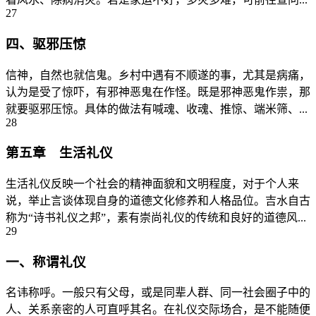
27
四、驱邪压惊
信神，自然也就信鬼。乡村中遇有不顺遂的事，尤其是病痛，
认为是受了惊吓，有邪神恶鬼在作怪。既是邪神恶鬼作祟，那
就要驱邪压惊。具体的做法有喊魂、收魂、推惊、端米筛、...
28
第五章 生活礼仪
生活礼仪反映一个社会的精神面貌和文明程度，对于个人来
说，举止言谈体现自身的道德文化修养和人格品位。吉水自古
称为“诗书礼仪之邦”，素有崇尚礼仪的传统和良好的道德风...
29
一、称谓礼仪
名讳称呼。一般只有父母，或是同辈人群、同一社会圈子中的
人、关系亲密的人可直呼其名。在礼仪交际场合，是不能随便