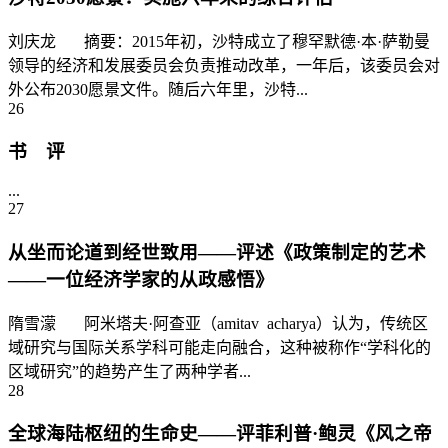
刘庆龙 摘要：2015年初，沙特成立了穆罕默德·本·萨勒曼
领导的经济和发展委员会负责推动改革，一年后，该委员会对
外公布2030愿景文件。随后六年里，沙特...
26
书 评
...
27
从坐而论道到经世致用——评述《政策制定的艺术
——一位经济学家的从政感悟》
隋雪濛 阿米塔夫·阿查亚（amitav acharya）认为，传统区
域研究与国际关系学科可能走向融合，这种被称作“学科化的
区域研究”的趋势产生了两种学者...
28
全球海陆枢纽的生命史——评菲利普·鲍灵《风之帝