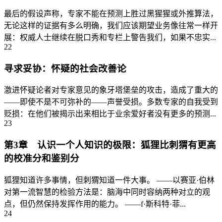
最后的假设声称，专家不能在预测上胜过黑猩猩或外推算法，
无论这样的证据有多么明确，我们应该期望业务像往常一样开
展：权威人士继续在脱口秀和专栏上警告我们，如果不忠实...
22
寻求妥协：怀疑的社会改善论
激进怀疑论者对专家意见的象牙塔堡垒的攻击，造成了重大的
——即使不是不可弥补的——声誉受损。多数专家的自我受到
贬损：在他们被揭示出来相比于业余爱好者没有更多的预测...
23
第3章 认识一个人知识的极限：狐狸比刺猬有更高
的校准分和鉴别分
狐狸知道许多事情，但刺猬知道一件大事。 ——以赛亚·伯林
对第一流智慧的检验方法是：脑海中同时容纳两种对立的观
点，但仍然保持发挥作用的能力。 ——f·斯科特·菲...
24