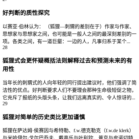
好判断的质性探究
以赛亚·伯林认为： （狐狸—刺猬的差别在于）作家与作家、
思想家与思想家之间，也可能是一般人之间的最深刻差别的一
项。各类之间，有一道巨壑：一边的人，凡事归系于某个...
28
狐狸式会更怀疑概括法则解释过去和预测未来的有
用性
当年长的刺猬式的人向年轻的同行提出建议时，他们强调了简
洁性的优点。好判断要求人们不要理会那种生命极短促之物，
它充斥了报纸的头版头条，让我们远离真实的、令人惊讶的...
29
狐狸对简单的历史类比更加谨慎
狐狸在萨达姆·侯赛因与希特勒、f.w.德克勒克（f.w.de klerk）
与米哈伊尔·戈尔巴乔夫、戴高乐与叶利钦、普京与皮诺切特