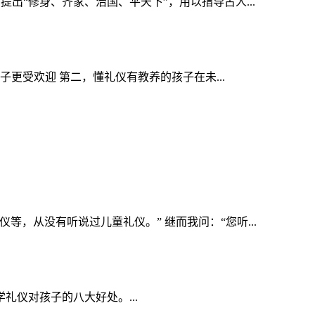
出“修身、齐家、治国、平天下”，用以指导古人...
更受欢迎 第二，懂礼仪有教养的孩子在未...
，从没有听说过儿童礼仪。” 继而我问：“您听...
仪对孩子的八大好处。...