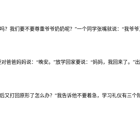
吗？我们要不要尊重爷爷奶奶呢？”一个同学张嘴就说：“我爷爷又
对爸爸妈妈说：“晚安。”放学回家要说：“妈妈，我回来了。”出门
后又打回原形了怎么办？”我告诉他不要着急，学习礼仪有三个阶段