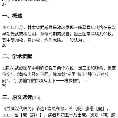
27
一、概述
1972年11月，甘肃省武威县旱滩坡发现一座墓葬年代约在东汉
早期光武或稍后明、章帝时期的汉墓，出土医学简牍共92枚，
其中简78枚，牍14枚，均为木质。一般认为，...
28
二、学术贡献
1.腧穴 武威医简中明确记载了两个穴位：足三里和肺俞，但定
位均与《黄帝内经》不同。简20载“三里”位于“膝下五寸分
间”，而“肺输”则在“项从上下十一椎侠椎”。 ...
29
三、原文选读[15]
《武威汉代医简》节选1 寒氣在胃，莞（脘）腹懣【腸】，
□□□，留【箴（鍼）】，病者呼四五十乃出箴。次刾（刺）膝