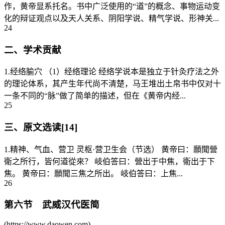
作，黄帝显系托名。书中广泛使用的“道”的概念、事物运动变
化的辩证观点以及天人关系、阴阳学说、精气学说、形神关...
24
二、学术贡献
1.经络腧穴 （1）经络理论 经络学说本是独立于针灸疗法之外
的理论体系，其产生年代尚不清楚，马王堆出土帛书中仅对十
一条不同的“脉”做了简单的描述，但在《黄帝内经...
25
三、原文选读[14]
1.精神、气血、营卫 灵枢·营卫生会（节选） 黄帝曰：願聞營
衛之所行，皆何道從來？ 岐伯答曰：營出于中焦，衛出于下
焦。 黄帝曰：願聞三焦之所出。 岐伯答曰：上焦...
26
第六节 武威汉代医简
(https://www.daowen.com)...