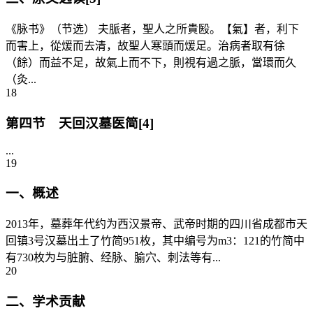
《脉书》（节选） 夫脈者，聖人之所貴殹。【氣】者，利下
而害上，從煖而去清，故聖人寒頭而煖足。治病者取有徐
（餘）而益不足，故氣上而不下，則視有過之脈，當環而久
（灸...
18
第四节 天回汉墓医简[4]
...
19
一、概述
2013年，墓葬年代约为西汉景帝、武帝时期的四川省成都市天
回镇3号汉墓出土了竹简951枚，其中编号为m3：121的竹简中
有730枚为与脏腑、经脉、腧穴、刺法等有...
20
二、学术贡献