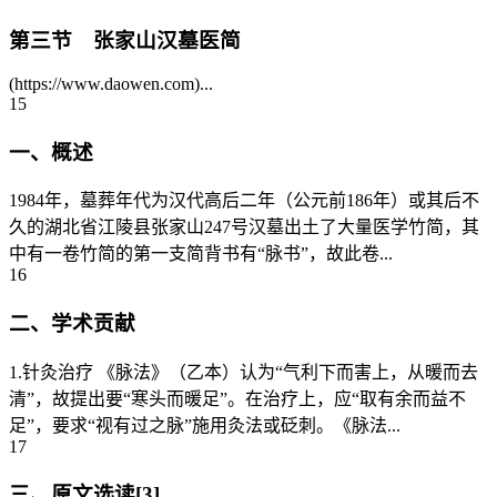
第三节 张家山汉墓医简
(https://www.daowen.com)...
15
一、概述
1984年，墓葬年代为汉代高后二年（公元前186年）或其后不
久的湖北省江陵县张家山247号汉墓出土了大量医学竹简，其
中有一卷竹简的第一支简背书有“脉书”，故此卷...
16
二、学术贡献
1.针灸治疗 《脉法》（乙本）认为“气利下而害上，从暖而去
清”，故提出要“寒头而暖足”。在治疗上，应“取有余而益不
足”，要求“视有过之脉”施用灸法或砭刺。《脉法...
17
三、原文选读[3]