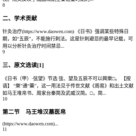
8
二、学术贡献
针灸治疗(https://www.daowen.com) 《日书》强调某些特殊日
期，如“五辰”，不能施行刺法。这是针刺避忌的最早记载，可
用以分析针灸治疗时间禁忌...
9
三、原文选读[1]
《日书（甲）·弦望》节选 弦、望及五辰不可以興樂□。 【按
语】 “樂”通“藥”，这一用法见于传世文献《周易》和出土文献
如马王堆帛书、周家台秦简及武威汉简。□，简...
10
第二节 马王堆汉墓医帛
(https://www.daowen.com)...
11