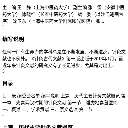
主 编 王 静（上海中医药大学） 副主编 张 雷（安徽中医
药大学） 徐晓红（长春中医药大学） 编 委（以姓氏笔画为
序） 沈卫东（上海中医药大学附属曙光医院） 张...
2
编写说明
任何一门有生命力的学科总是在不断发展、不断进步，针灸文
献也不例外。《针灸古代文献》第一版出版于2018年1月，而
近年来针灸文献的研究又有了长足进步，尤其是对出土...
3
目录
目 录 编委会名单 编写说明 上篇 历代主要针灸文献概览 第
一章 先秦两汉时期的针灸文献 第一节 睡虎地秦墓医简
一、概述 二、学术贡献 三、原文选读 第二节 ...
4
上篇 历代主要针灸文献概览