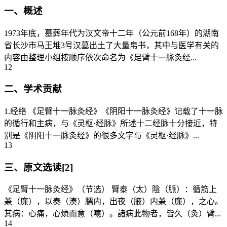
一、概述
1973年底，墓葬年代为汉文帝十二年（公元前168年）的湖南
省长沙市马王堆3号汉墓出土了大量帛书，其中与医学有关的
内容由整理小组按顺序依次命名为《足臂十一脉灸经...
12
二、学术贡献
1.经络 《足臂十一脉灸经》《阴阳十一脉灸经》记载了十一脉
的循行和主病，与《灵枢·经脉》所述十二经脉十分接近，特
别是《阴阳十一脉灸经》的很多文字与《灵枢·经脉》...
13
三、原文选读[2]
《足臂十一脉灸经》（节选） 臂泰（太）陰（脈）：循筋上
兼（廉），以奏（湊）臑内，出夜（腋）内兼（廉），之心。
其病：心痛，心煩而意（噫）。諸病此物者，皆久（灸）臂...
14