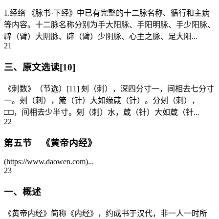
1.经络 《脉书·下经》中已有完整的十二脉名称、循行和主病
等内容。十二脉名称分别为手大阳脉、手阳明脉、手少阳脉、
辟（臂）大阴脉、辟（臂）少阴脉、心主之脉、足大阳...
21
三、原文选读[10]
《刺数》（节选）[11] 㓨（刺），深四分寸一，间相去七分寸
一。㓨（刺），箴（针）大如缘葴（针）。分㓨（刺），
□□，间相去少半寸。㓨（刺）水，葴（针）大如葴（针...
22
第五节 《黄帝内经》
(https://www.daowen.com)...
23
一、概述
《黄帝内经》简称《内经》，约成书于汉代，非一人一时所