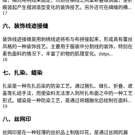
缝，横向用明线来固定，然后在横线之间重新叠缝涧面，使折
痕竖起产生褶涧造型变化的装饰技艺。另外还可在缉缝的横...
17
六、装饰线迹接缝
装饰线迹接缝是用刺绣线迹将布与布拼接起来，形成具有蕾丝
风格的一种装饰技艺。主要用于服装中分割线的装饰，特别在
素色面料的情况下，丰富了织物的肌理变化。(https...
18
七、扎染、蜡染
扎染是一种先扎后染的防染工艺。通过捆扎、缝扎、折叠、遮
盖等扎结手法，而使染料无法渗入到所扎布面之中的一种工艺
形式。蜡染是一种防染工艺，是通过将蜡融化后绘制在面料...
19
八、丝网印
丝网印是在一种轻薄的丝织品上制版印花，是通过丝网的漏