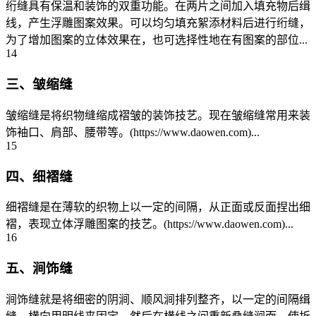
绗缝具有保温和装饰的双重功能。在两片之间加入填充物后缉
线，产生浮雕图案效果。可以均匀填充絮添材料后进行绗缝，
为了增加图案的立体效果在，也可选择性地在有图案的部位...
14
三、皱缩缝
皱缩缝是将织物缝缩成褶皱的装饰技艺。现在皱缩缝常用来装
饰袖口、肩部、腰带等。(https://www.daowen.com)...
15
四、细褶缝
细褶缝是在薄软的织物上以一定的间隔，从正面或反面捏出细
褶，表现立体浮雕图案的技艺。(https://www.daowen.com)...
16
五、涧饰缝
涧饰缝就是将细密的阴涧、顺风涧排列整齐，以一定的间隔缉