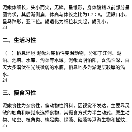
泥鳅体细长，头小而尖，无鳞，呈锥形，身体腹鳍以前部分呈
圆筒状，其后渐侧扁，体高与体长之比为1.7∶8。 泥鳅口小，
呈马蹄形，亚下位。鳃退化为细粒状突起，鳃孔小，...
23
二、生活习性
（一）栖息环境 泥鳅为底栖性变温动物，分布于江河、湖
泊、池塘、水库、沟渠等水域。泥鳅喜阴怕阳，喜浅怕深，白
天大多潜伏在光线微弱的水底，栖息地多为淤泥层较厚的浅
水...
24
三、摄食习性
泥鳅食性为杂食性，偏动物性饵料，因视觉不发达，主要靠灵
敏的触角和味觉来选择食物，其摄食方式为半主动式。原生动
物、轮虫、枝角类、桡足类、绿藻、硅藻等浮游生物和摇蚊...
25