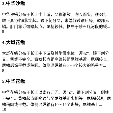
3.中华沙鳅
中华沙鳅分布于长江中上游，又称钢鳅。吻长而尖，须3对，
颐下具1对钮状突起。眼下刺分叉，末端超过眼后缘。颊部无
鳞。肛门靠近臀鳍起点。尾柄较低。栖居于砂石底河段的缓...
8
4.大斑花鳅
大斑花鳅分布于长江中下游及其附属水体。须4对，眼下刺分
叉，侧线不完全。背鳍起点距吻端较距尾鳍基近。尾柄较长，
尾鳍后缘平截或稍圆。体侧沿纵轴有6～9个较大的略呈方...
9
5.中华花鳅
中华花鳅分布于长江以南各江河。须4对，眼下刺分叉。侧线
不完全。背鳍起点距吻端与至尾鳍基距离相等。尾柄较短，尾
鳍稍圆或平截。体侧沿纵轴有10～15个斑块，尾鳍基上...
10