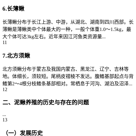
6.长薄鳅
长薄鳅分布于长江上游、中游，从湖北、湖南到四川西部。长
薄鳅是薄鳅类中个体最大的一种，一般个体重1.0～1.5kg，最
大个体可达3kg左右。近年来因江河鱼类资源量...
11
7.北方须鳅
北方须鳅分布于蒙古及我国内蒙古、黑龙江、辽宁、吉林等
地。体细长，须较短。尾柄皮褶棱不发达。腹鳍基部起点与背
鳍第2～4根分枝鳍条基部相对。常栖息于河沟、湖泊及沼泽...
12
二、泥鳅养殖的历史与存在的问题
...
13
（一）发展历史