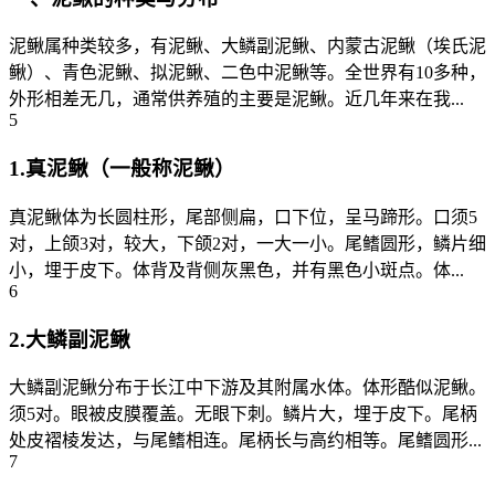
泥鳅属种类较多，有泥鳅、大鳞副泥鳅、内蒙古泥鳅（埃氏泥
鳅）、青色泥鳅、拟泥鳅、二色中泥鳅等。全世界有10多种，
外形相差无几，通常供养殖的主要是泥鳅。近几年来在我...
5
1.真泥鳅（一般称泥鳅）
真泥鳅体为长圆柱形，尾部侧扁，口下位，呈马蹄形。口须5
对，上颌3对，较大，下颌2对，一大一小。尾鳍圆形，鳞片细
小，埋于皮下。体背及背侧灰黑色，并有黑色小斑点。体...
6
2.大鳞副泥鳅
大鳞副泥鳅分布于长江中下游及其附属水体。体形酷似泥鳅。
须5对。眼被皮膜覆盖。无眼下刺。鳞片大，埋于皮下。尾柄
处皮褶棱发达，与尾鳍相连。尾柄长与高约相等。尾鳍圆形...
7