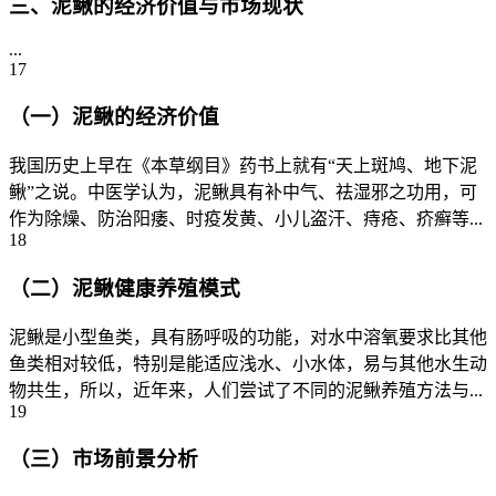
三、泥鳅的经济价值与市场现状
...
17
（一）泥鳅的经济价值
我国历史上早在《本草纲目》药书上就有“天上斑鸠、地下泥
鳅”之说。中医学认为，泥鳅具有补中气、祛湿邪之功用，可
作为除燥、防治阳痿、时疫发黄、小儿盗汗、痔疮、疥癣等...
18
（二）泥鳅健康养殖模式
泥鳅是小型鱼类，具有肠呼吸的功能，对水中溶氧要求比其他
鱼类相对较低，特别是能适应浅水、小水体，易与其他水生动
物共生，所以，近年来，人们尝试了不同的泥鳅养殖方法与...
19
（三）市场前景分析