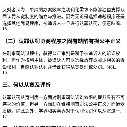
反对者认为，单纯的办案效率之功利化需求不能够独自支撑认
罪认罚从宽制度的确立与推进。因为无论是选择速裁程序还是
选择其他简易程序，被追诉人一旦进行认罪认罚，便意味着...
15
（二）认罪认罚协商程序之固有缺陷有损公平正义
在刑事司法过程中，获得公正审判是赋予被追诉人的诉讼权
利，但作为权利主体，被追诉人可以选择放弃或减少相关的诉
讼权利，自愿认罪认罚并借此获得从宽处理或处罚。[46]...
16
三、何以从宽及评析
认罪认罚从宽制度一方面对刑事司法诉讼效率的提升具有不可
磨灭的价值，但另一方面却在维持刑事司法公平正义方面遭受
质疑。除此之外，学界和实务界对于认罪认罚何以从宽这一...
17