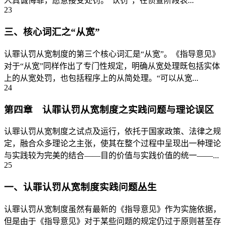
人真诚悔罪，愿意接受处罚。“认罚”，在侦查阶段表...
23
三、核心词汇之“从宽”
认罪认罚从宽制度的第三个核心词汇是“从宽”。《指导意见》
对于“从宽”同样作出了专门性规定，明确从宽处理既包括实体
上的从宽处罚，也包括程序上的从简处理。“可以从宽...
24
第四章 认罪认罚从宽制度之实践问题与理论误区
认罪认罚从宽制度之试点及运行，依托于国家政策、法律之规
定，融合众多理论之主张，使其在整个过程中呈现出一种理论
与实践较为完美的结合——目的价值与实践价值的统一——...
25
一、认罪认罚从宽制度实践问题丛生
认罪认罚从宽制度虽然有最新的《指导意见》作为实施依据，
但是由于《指导意见》对于某些问题的规定仍过于原则甚至存