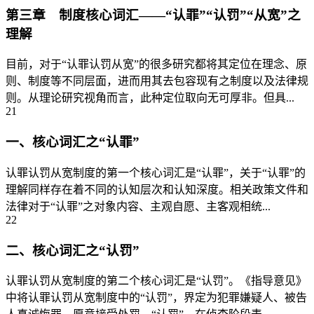
第三章 制度核心词汇——“认罪”“认罚”“从宽”之
理解
目前，对于“认罪认罚从宽”的很多研究都将其定位在理念、原
则、制度等不同层面，进而用其去包容现有之制度以及法律规
则。从理论研究视角而言，此种定位取向无可厚非。但具...
21
一、核心词汇之“认罪”
认罪认罚从宽制度的第一个核心词汇是“认罪”，关于“认罪”的
理解同样存在着不同的认知层次和认知深度。相关政策文件和
法律对于“认罪”之对象内容、主观自愿、主客观相统...
22
二、核心词汇之“认罚”
认罪认罚从宽制度的第二个核心词汇是“认罚”。《指导意见》
中将认罪认罚从宽制度中的“认罚”，界定为犯罪嫌疑人、被告