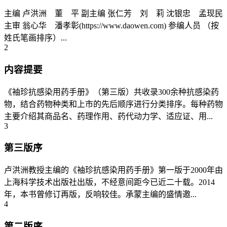
主编 卢洪洲 董 平 副主编 张仁芳 刘 莉 沈银忠 孟现民
主审 翁心华 潘孝彰(https://www.daowen.com) 参编人员 （按
姓氏笔画排序）...
2
内容提要
《袖珍抗感染用药手册》（第三版）共收录300余种抗感染药
物，结合药物种类和上市的先后顺序进行分类排序。每种药物
主要介绍其商品名、药理作用、药代动力学、适应证、用...
3
第三版序
卢洪洲教授主编的《袖珍抗感染用药手册》第一版于2000年由
上海科学技术出版社出版，不经意间距今已近二十载。2014
年，本书曾修订再版，反响较佳。承蒙主编的盛情邀...
4
第二版序