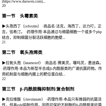
(https://www.daowen.com)...
20
第一节 头霉素类
▶头孢西丁（cefoxitin） ·商品名·法克，海西丁，达力叮，正
吉，信希汀。 ·药理作用·本品通过与细菌细胞一个或多个pbp
结合，抑制细菌分裂活跃细胞的胞壁...
21
第二节 氧头孢烯类
▶拉氧头孢（latamoxef） ·商品名·赛美灵，噻吗灵，惠迪森。
·药理作用·本品为新型半合成β-内酰胺类的广谱抗菌药物。作
用机制是与细胞内膜上的靶位蛋白结...
22
第三节 β-内酰胺酶抑制剂/复合制剂
▶克拉维酸（clavulanate） ·药理作用·本品只有微弱的抗菌活
性，但具esbl抑制作用，因而可保护不耐酶的β-内酰胺类抗菌