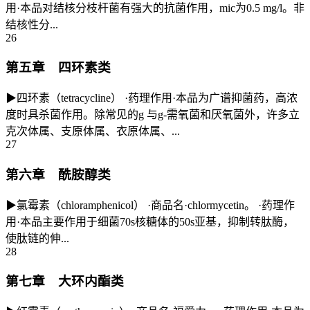
用·本品对结核分枝杆菌有强大的抗菌作用，mic为0.5 mg/l。非
结核性分...
26
第五章 四环素类
▶四环素（tetracycline） ·药理作用·本品为广谱抑菌药，高浓
度时具杀菌作用。除常见的g 与g-需氧菌和厌氧菌外，许多立
克次体属、支原体属、衣原体属、...
27
第六章 酰胺醇类
▶氯霉素（chloramphenicol） ·商品名·chlormycetin。 ·药理作
用·本品主要作用于细菌70s核糖体的50s亚基，抑制转肽酶，
使肽链的伸...
28
第七章 大环内酯类