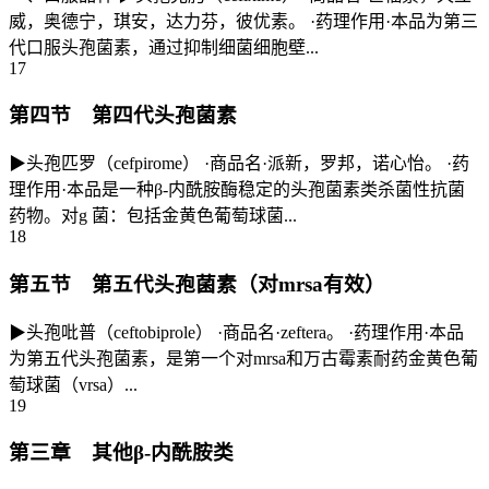
威，奥德宁，琪安，达力芬，彼优素。 ·药理作用·本品为第三
代口服头孢菌素，通过抑制细菌细胞壁...
17
第四节 第四代头孢菌素
▶头孢匹罗（cefpirome） ·商品名·派新，罗邦，诺心怡。 ·药
理作用·本品是一种β-内酰胺酶稳定的头孢菌素类杀菌性抗菌
药物。对g 菌：包括金黄色葡萄球菌...
18
第五节 第五代头孢菌素（对mrsa有效）
▶头孢吡普（ceftobiprole） ·商品名·zeftera。 ·药理作用·本品
为第五代头孢菌素，是第一个对mrsa和万古霉素耐药金黄色葡
萄球菌（vrsa）...
19
第三章 其他β-内酰胺类