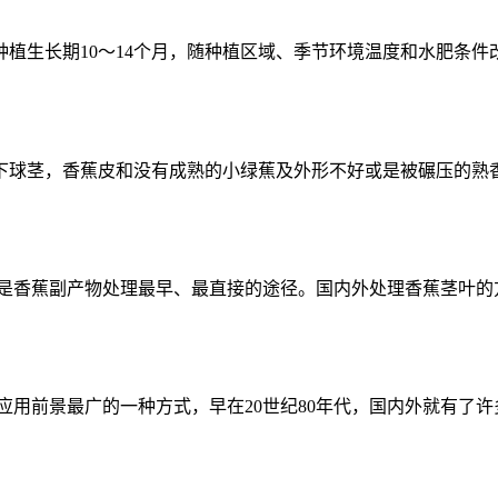
种植生长期10～14个月，随种植区域、季节环境温度和水肥条件改
球茎，香蕉皮和没有成熟的小绿蕉及外形不好或是被碾压的熟香蕉
是香蕉副产物处理最早、最直接的途径。国内外处理香蕉茎叶的方
用前景最广的一种方式，早在20世纪80年代，国内外就有了许多