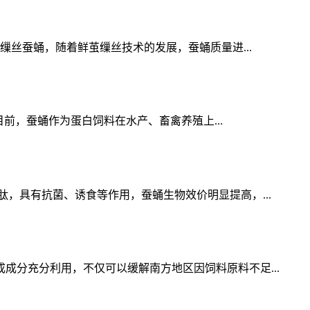
缫丝蚕蛹，随着鲜茧缫丝技术的发展，蚕蛹质量进...
目前，蚕蛹作为蛋白饲料在水产、畜禽养殖上...
，具有抗菌、诱食等作用，蚕蛹生物效价明显提高，...
分充分利用，不仅可以缓解南方地区因饲料原料不足...