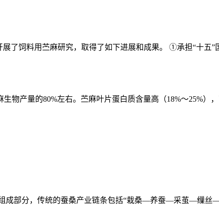
展了饲料用苎麻研究，取得了如下进展和成果。 ①承担“十五”国
物产量的80%左右。苎麻叶片蛋白质含量高（18%～25%），
组成部分，传统的蚕桑产业链条包括“栽桑—养蚕—采茧—缫丝—丝