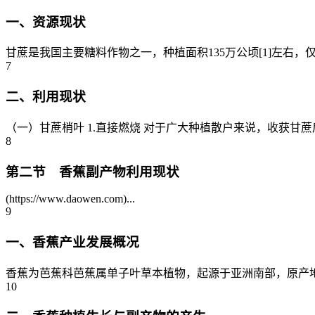
一、资源现状
甘蔗是我国主要糖料作物之一，种植面积135万公顷[1]左右
7
二、利用现状
（一）甘蔗梢叶 1.直接燃烧 对于广大种植散户来说，收获甘
8
第二节 香蕉副产物利用现状
(https://www.daowen.com)...
9
一、香蕉产业发展概况
香蕉为芭蕉科芭蕉属单子叶草本植物，起源于亚洲南部，原产地
10