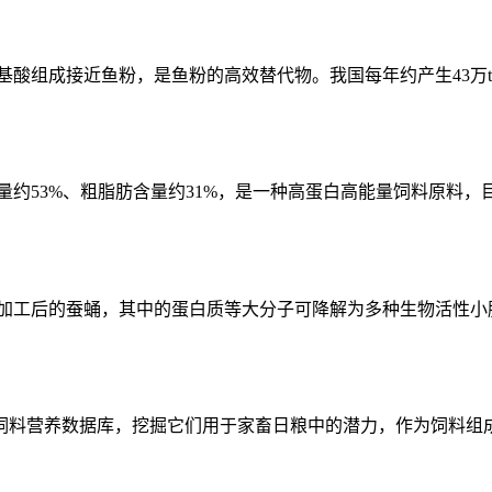
酸组成接近鱼粉，是鱼粉的高效替代物。我国每年约产生43万t
量约53%、粗脂肪含量约31%，是一种高蛋白高能量饲料原料，
加工后的蚕蛹，其中的蛋白质等大分子可降解为多种生物活性小肽
料营养数据库，挖掘它们用于家畜日粮中的潜力，作为饲料组成成