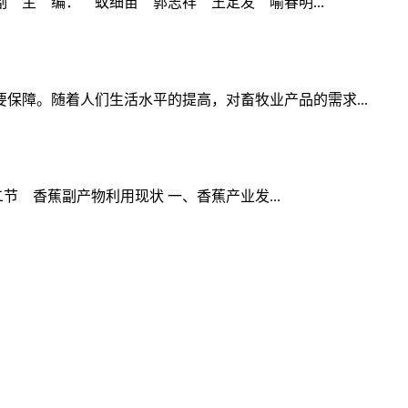
主 编： 蚁细苗 郭志祥 王定发 喻春明...
障。随着人们生活水平的提高，对畜牧业产品的需求...
节 香蕉副产物利用现状 一、香蕉产业发...