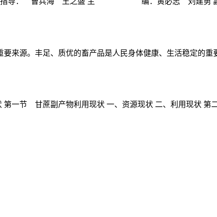
术总指导： 曹兵海 王之盛 主 编：黄必志 刘建勇 副 
要来源。丰足、质优的畜产品是人民身体健康、生活稳定的重要保
 第一节 甘蔗副产物利用现状 一、资源现状 二、利用现状 第二