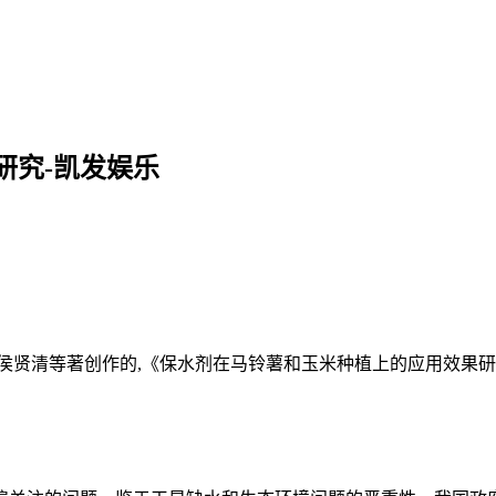
研究-凯发娱乐
侯贤清等著创作的,《保水剂在马铃薯和玉米种植上的应用效果研究