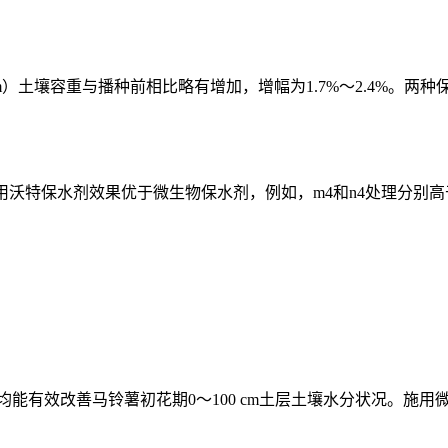
m）土壤容重与播种前相比略有增加，增幅为1.7%～2.4%。两种保水剂
用沃特保水剂效果优于微生物保水剂，例如，m4和n4处理分别高于ck处
能有效改善马铃薯初花期0～100 cm土层土壤水分状况。施用微生物