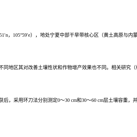
′n，105°59′e），地处宁夏中部干旱带核心区（黄土高原与内
地区其对改善土壤性状和作物增产效果也不同。相关研究（杜社妮等，
，采用环刀法分别测定0～30 cm和30～60 cm层土壤容重，并