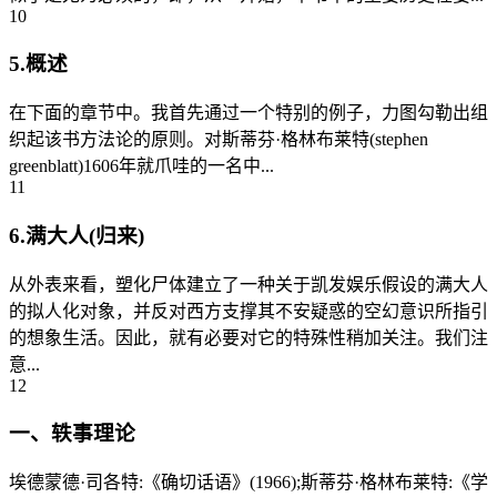
10
5.概述
在下面的章节中。我首先通过一个特别的例子，力图勾勒出组
织起该书方法论的原则。对斯蒂芬·格林布莱特(stephen
greenblatt)1606年就爪哇的一名中...
11
6.满大人(归来)
从外表来看，塑化尸体建立了一种关于凯发娱乐假设的满大人
的拟人化对象，并反对西方支撑其不安疑惑的空幻意识所指引
的想象生活。因此，就有必要对它的特殊性稍加关注。我们注
意...
12
一、轶事理论
埃德蒙德·司各特:《确切话语》(1966);斯蒂芬·格林布莱特:《学