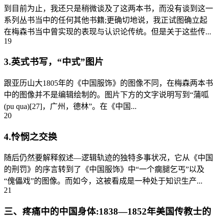
到目前为止，我还只是稍微谈及了这两本书，而没有谈到这一
系列丛书当中的任何其他书籍;更确切地说，我正试图确立起
在梅森书当中曾实现的表现与认识论传统。但是关于这些传...
19
3.英式书写，“中式”图片
跟亚历山大1805年的《中国服饰》的图像不同，在梅森两本书
中的图像并不是编辑绘制的。图片下方的文字说明写到“蒲呱
(pu qua)[27]，广州，德林”。在《中国...
20
4.怜悯之交换
随后仍然要解释叙述—逻辑轨迹的独特多事状况，它从《中国
的刑罚》的序言转到了《中国服饰》中“一个瘸腿乞丐”以及
“傀儡戏”的图像。而如今，这被看成是一种处于知识生产...
21
三、疼痛中的中国身体:1838—1852年美国传教士的