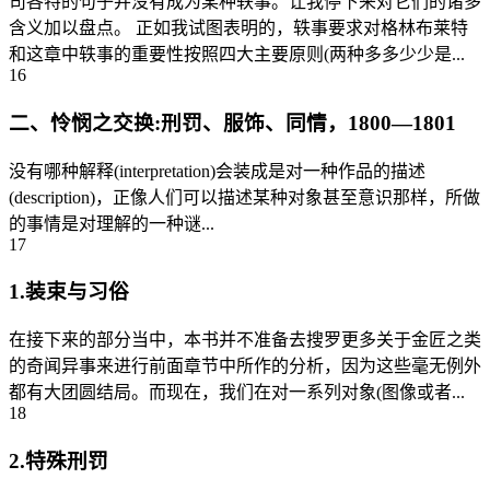
司各特的句子并没有成为某种轶事。让我停下来对它们的诸多
含义加以盘点。 正如我试图表明的，轶事要求对格林布莱特
和这章中轶事的重要性按照四大主要原则(两种多多少少是...
16
二、怜悯之交换:刑罚、服饰、同情，1800—1801
没有哪种解释(interpretation)会装成是对一种作品的描述
(description)，正像人们可以描述某种对象甚至意识那样，所做
的事情是对理解的一种谜...
17
1.装束与习俗
在接下来的部分当中，本书并不准备去搜罗更多关于金匠之类
的奇闻异事来进行前面章节中所作的分析，因为这些毫无例外
都有大团圆结局。而现在，我们在对一系列对象(图像或者...
18
2.特殊刑罚