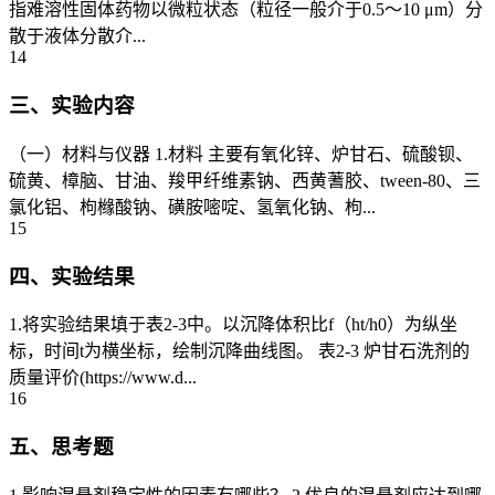
指难溶性固体药物以微粒状态（粒径一般介于0.5～10 μm）分
散于液体分散介...
14
三、实验内容
（一）材料与仪器 1.材料 主要有氧化锌、炉甘石、硫酸钡、
硫黄、樟脑、甘油、羧甲纤维素钠、西黄蓍胶、tween-80、三
氯化铝、枸橼酸钠、磺胺嘧啶、氢氧化钠、枸...
15
四、实验结果
1.将实验结果填于表2-3中。以沉降体积比f（ht/h0）为纵坐
标，时间t为横坐标，绘制沉降曲线图。 表2-3 炉甘石洗剂的
质量评价(https://www.d...
16
五、思考题