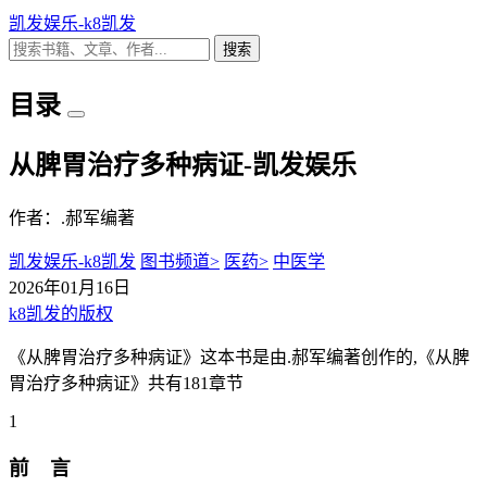
凯发娱乐-k8凯发
搜索
目录
从脾胃治疗多种病证-凯发娱乐
作者：.郝军编著
凯发娱乐-k8凯发
图书频道>
医药>
中医学
2026年01月16日
k8凯发的版权
《从脾胃治疗多种病证》这本书是由.郝军编著创作的,《从脾
胃治疗多种病证》共有181章节
1
前 言