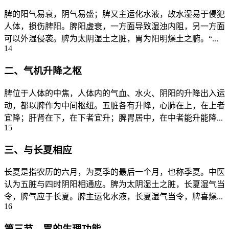
脾的阳气易衰，阴气易盛；脾又主运化水液，故水湿易于侵犯
人体，损伤脾阳。脾阳虚衰，一方面导致湿浊内阻，另一方面
可以外湿侵袭。脾为太阴湿土之脏，胃为阳明燥土之腑。“...
14
二、气机升降之枢
脾位于人体的中焦，人体内的气血、水火、阴阳的升降出入运
动，都以脾作为中间枢纽。五脏各有升降，心肺在上，在上者
宜降；肝肾在下，在下者宜升；脾胃居中，在中者能升能降...
15
三、与长夏相应
长夏是指农历的六月，为夏季的最后一个月，也称季夏。中医
认为五脏与四时阴阳相通应。脾为太阴湿土之脏，长夏湿气当
令，脾气应于长夏。脾主运化水液，长夏湿气当令，脾喜燥...
16
第三节 胃的生理功能