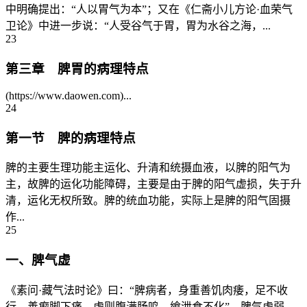
中明确提出：“人以胃气为本”；又在《仁斋小儿方论·血荣气
卫论》中进一步说：“人受谷气于胃，胃为水谷之海，...
23
第三章 脾胃的病理特点
(https://www.daowen.com)...
24
第一节 脾的病理特点
脾的主要生理功能主运化、升清和统摄血液，以脾的阳气为
主，故脾的运化功能障碍，主要是由于脾的阳气虚损，失于升
清，运化无权所致。脾的统血功能，实际上是脾的阳气固摄
作...
25
一、脾气虚
《素问·藏气法时论》曰：“脾病者，身重善饥肉痿，足不收
行，善瘈脚下痛。虚则腹满肠鸣，飨泄食不化”，脾气虚弱，