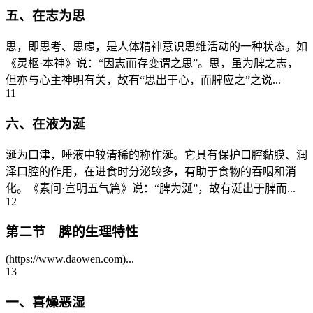
五、在志为思
思，即思考、思虑，是人体精神意识思维活动的一种状态。如
《灵枢·本神》说：“因志而存变谓之思”。思，虽为脾之志，
但亦与心主神明有关，故有“思出于心，而脾应之”之说...
11
六、在液为涎
涎为口津，唾液中较清稀的称作涎。它具有保护口腔黏膜、润
泽口腔的作用，在进食时分泌较多，有助于食物的吞咽和消
化。《素问·宣明五气篇》说：“脾为涎”，故有涎出于脾而...
12
第二节 脾的生理特性
(https://www.daowen.com)...
13
一、喜燥恶湿