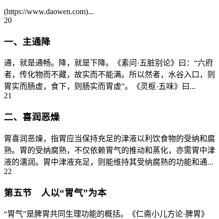
(https://www.daowen.com)...
20
一、主通降
通，就是通畅。降，就是下降。《素问·五脏别论》曰：“六府
者，传化物而不藏，故实而不能满。所以然者，水谷入口，则
胃实而肠虚，食下，则肠实而胃虚”。《灵枢·五味》曰...
21
二、喜润恶燥
胃喜润恶燥，指胃应当保持充足的津液以利饮食物的受纳和腐
熟。胃的受纳腐熟，不仅依赖胃气的推动和蒸化，亦需胃中津
液的濡润。胃中津液充足，则能维持其受纳腐熟的功能和通...
22
第五节 人以“胃气”为本
“胃气”是脾胃共同生理功能的概括。《仁斋小儿方论·脾胃》