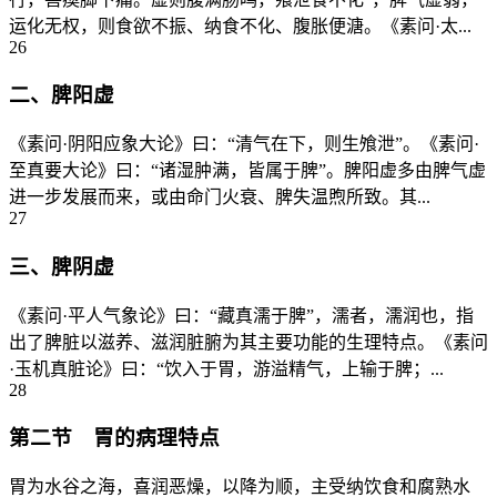
运化无权，则食欲不振、纳食不化、腹胀便溏。《素问·太...
26
二、脾阳虚
《素问·阴阳应象大论》曰：“清气在下，则生飧泄”。《素问·
至真要大论》曰：“诸湿肿满，皆属于脾”。脾阳虚多由脾气虚
进一步发展而来，或由命门火衰、脾失温煦所致。其...
27
三、脾阴虚
《素问·平人气象论》曰：“藏真濡于脾”，濡者，濡润也，指
出了脾脏以滋养、滋润脏腑为其主要功能的生理特点。《素问
·玉机真脏论》曰：“饮入于胃，游溢精气，上输于脾；...
28
第二节 胃的病理特点
胃为水谷之海，喜润恶燥，以降为顺，主受纳饮食和腐熟水