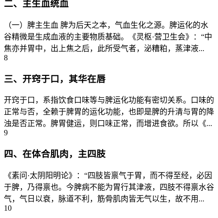
二、主生血统血
（一）脾主生血 脾为后天之本，气血生化之源。脾运化的水
谷精微是生成血液的主要物质基础。《灵枢·营卫生会》：“中
焦亦并胃中，出上焦之后，此所受气者，泌糟粕，蒸津液...
8
三、开窍于口，其华在唇
开窍于口，系指饮食口味等与脾运化功能有密切关系。口味的
正常与否，全赖于脾胃的运化功能，也即是脾的升清与胃的降
浊是否正常。脾胃健运，则口味正常，而增进食欲。所以《...
9
四、在体合肌肉，主四肢
《素问·太阴阳明论》：“四肢皆禀气于胃，而不得至经，必因
于脾，乃得禀也。今脾病不能为胃行其津液，四肢不得禀水谷
气，气日以衰，脉道不利，筋骨肌肉皆无气以生，故不用...
10