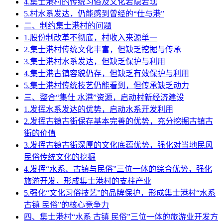
4.集士港村的传统习俗及文化若隐若现
5.村水系发达，仍能感到曾经的“仕与港”
二、制约集士港村的问题
1.股份制改革不彻底，村收入来源单一
2.集士港村传统文化丰富，但缺乏挖掘与传承
3.集士港村水系发达，但缺乏保护与利用
4.集士港古镇容貌仍存，但缺乏有效保护与利用
5.集士港村传统技艺仍能看到，但传承缺乏动力
三、整合“集仕 水港”资源，启动村新经济建设
1.发挥水系发达的优势，启动水系开发利用
2.发挥古镇古街保存基本完善的优势，充分挖掘古镇古
街的价值
3.发挥古镇古街深厚的文化底蕴优势，强化对当地民风
民俗传统文化的挖掘
4.发挥“水系、古镇与民俗”三位一体的综合优势，强化
旅游开发，形成集士港村的支柱产业
5.强化“文化习俗技艺”的品牌保护，形成集士港村“水系
古镇 民俗”的核心竞争力
四、集士港村“水系 古镇 民俗”三位一体的旅游业开发方