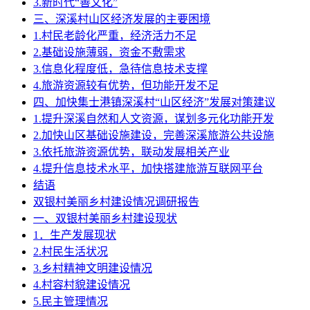
3.新时代“善文化”
三、深溪村山区经济发展的主要困境
1.村民老龄化严重，经济活力不足
2.基础设施薄弱，资金不敷需求
3.信息化程度低，急待信息技术支撑
4.旅游资源较有优势，但功能开发不足
四、加快集士港镇深溪村“山区经济”发展对策建议
1.提升深溪自然和人文资源，谋划多元化功能开发
2.加快山区基础设施建设，完善深溪旅游公共设施
3.依托旅游资源优势，联动发展相关产业
4.提升信息技术水平，加快搭建旅游互联网平台
结语
双银村美丽乡村建设情况调研报告
一、双银村美丽乡村建设现状
1．生产发展现状
2.村民生活状况
3.乡村精神文明建设情况
4.村容村貌建设情况
5.民主管理情况