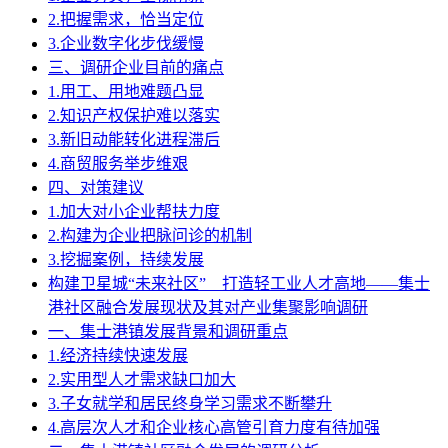
2.把握需求，恰当定位
3.企业数字化步伐缓慢
三、调研企业目前的痛点
1.用工、用地难题凸显
2.知识产权保护难以落实
3.新旧动能转化进程滞后
4.商贸服务举步维艰
四、对策建议
1.加大对小企业帮扶力度
2.构建为企业把脉问诊的机制
3.挖掘案例，持续发展
构建卫星城“未来社区” 打造轻工业人才高地——集士
港社区融合发展现状及其对产业集聚影响调研
一、集士港镇发展背景和调研重点
1.经济持续快速发展
2.实用型人才需求缺口加大
3.子女就学和居民终身学习需求不断攀升
4.高层次人才和企业核心高管引育力度有待加强