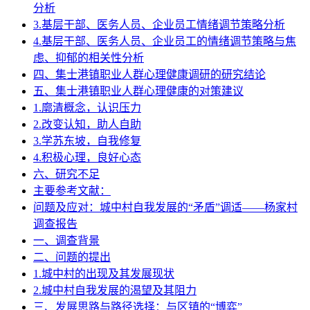
分析
3.基层干部、医务人员、企业员工情绪调节策略分析
4.基层干部、医务人员、企业员工的情绪调节策略与焦
虑、抑郁的相关性分析
四、集士港镇职业人群心理健康调研的研究结论
五、集士港镇职业人群心理健康的对策建议
1.廓清概念，认识压力
2.改变认知，助人自助
3.学苏东坡，自我修复
4.积极心理，良好心态
六、研究不足
主要参考文献：
问题及应对：城中村自我发展的“矛盾”调适——杨家村
调查报告
一、调查背景
二、问题的提出
1.城中村的出现及其发展现状
2.城中村自我发展的渴望及其阻力
三、发展思路与路径选择：与区镇的“博弈”