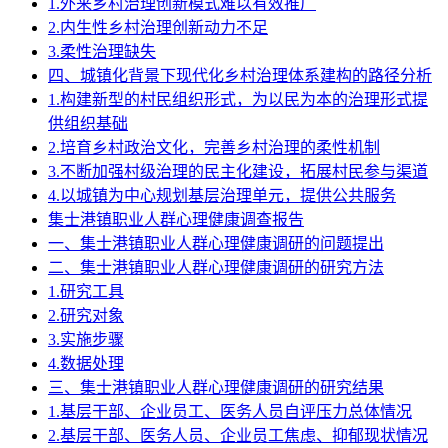
1.外来乡村治理创新模式难以有效推广
2.内生性乡村治理创新动力不足
3.柔性治理缺失
四、城镇化背景下现代化乡村治理体系建构的路径分析
1.构建新型的村民组织形式，为以民为本的治理形式提
供组织基础
2.培育乡村政治文化，完善乡村治理的柔性机制
3.不断加强村级治理的民主化建设，拓展村民参与渠道
4.以城镇为中心规划基层治理单元，提供公共服务
集士港镇职业人群心理健康调查报告
一、集士港镇职业人群心理健康调研的问题提出
二、集士港镇职业人群心理健康调研的研究方法
1.研究工具
2.研究对象
3.实施步骤
4.数据处理
三、集士港镇职业人群心理健康调研的研究结果
1.基层干部、企业员工、医务人员自评压力总体情况
2.基层干部、医务人员、企业员工焦虑、抑郁现状情况