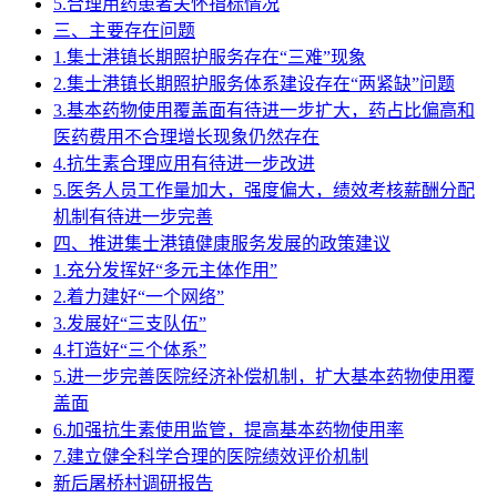
5.合理用药患者关怀指标情况
三、主要存在问题
1.集士港镇长期照护服务存在“三难”现象
2.集士港镇长期照护服务体系建设存在“两紧缺”问题
3.基本药物使用覆盖面有待进一步扩大，药占比偏高和
医药费用不合理增长现象仍然存在
4.抗生素合理应用有待进一步改进
5.医务人员工作量加大，强度偏大，绩效考核薪酬分配
机制有待进一步完善
四、推进集士港镇健康服务发展的政策建议
1.充分发挥好“多元主体作用”
2.着力建好“一个网络”
3.发展好“三支队伍”
4.打造好“三个体系”
5.进一步完善医院经济补偿机制，扩大基本药物使用覆
盖面
6.加强抗生素使用监管，提高基本药物使用率
7.建立健全科学合理的医院绩效评价机制
新后屠桥村调研报告