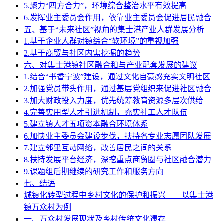
5.聚力“四方合力”，环境综合整治水平有效提高
6.发挥业主委员会作用，依靠业主委员会促进居民融合
五、基于“未来社区”视角的集士港产业人群发展分析
1.基于企业人群对镇综合“软环境”的重视加强
2.基于商贸与社区内需挖掘的趋势
六、对集士港镇社区融合和与产业配套发展的建议
1.结合“书香宁波”建设，通过文化自豪感充实文明社区
2.加强党员带头作用，通过基层党组织来促进社区融合
3.加大财政投入力度，优先统筹教育资源多层次供给
4.完善实用型人才引进机制，充实社工人才队伍
5.建立镇人才五项资本融合环境体系
6.加快业主委员会建设步伐，扶持各专业志愿团队发展
7.建立邻里互动网络，改善居民之间的关系
8.扶持发展平台经济，深挖重点商贸圈与社区融合潜力
9.课题组后期继续的研究工作和服务方向
七、结语
城镇化转型过程中乡村文化的保护和振兴——以集士港
镇万众村为例
一、万众村发展现状及乡村传统文化遗存