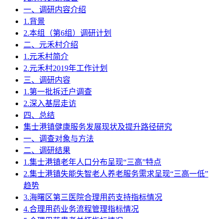
一、调研内容介绍
1.背景
2.本组（第6组）调研计划
二、元禾村介绍
1.元禾村简介
2.元禾村2019年工作计划
三、调研内容
1.第一批拆迁户调查
2.深入基层走访
四、总结
集士港镇健康服务发展现状及提升路径研究
一、调查对象与方法
二、调研结果
1.集士港镇老年人口分布呈现“三高”特点
2.集士港镇失能失智老人养老服务需求呈现“三高一低”
趋势
3.海曙区第三医院合理用药支持指标情况
4.合理用药业务流程管理指标情况