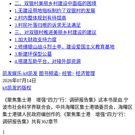
二、双银村美丽乡村建设中面临的困境
1.无建设用地指标制约了双银村的发展
2.村内整体规划有待提高
3.村民叶落归根的诉求无法满足
三、对双银村推进美丽乡村建设的建议
1.加大财政支持力度
2.修缮银山战斗烈士亭，建设爱国主义教育基地
3.新建环保型公墓
4.搭建互助平台，对接外部资源
凯发娱乐-k8凯发
图书频道>
经管>
经济管理
2026年07月14日
k8凯发的版权
《聚焦集士港 增强“四力”行：调研报告集》这本书是由.宁
波市社会科学界联合会，中共海曙区集士港镇委员会，海曙区
集士港镇人民政府编创作的,《聚焦集士港 增强“四力”行：
调研报告集》共有362章节
1