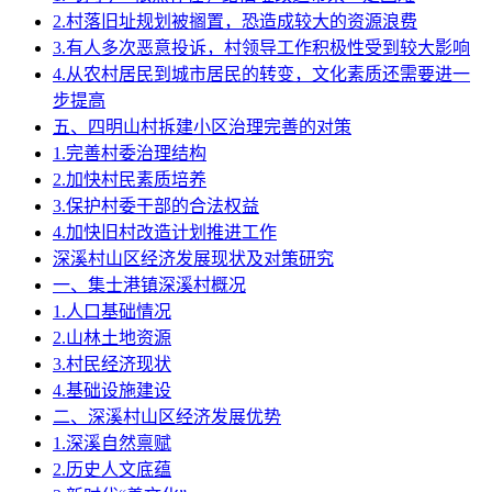
2.村落旧址规划被搁置，恐造成较大的资源浪费
3.有人多次恶意投诉，村领导工作积极性受到较大影响
4.从农村居民到城市居民的转变，文化素质还需要进一
步提高
五、四明山村拆建小区治理完善的对策
1.完善村委治理结构
2.加快村民素质培养
3.保护村委干部的合法权益
4.加快旧村改造计划推进工作
深溪村山区经济发展现状及对策研究
一、集士港镇深溪村概况
1.人口基础情况
2.山林土地资源
3.村民经济现状
4.基础设施建设
二、深溪村山区经济发展优势
1.深溪自然禀赋
2.历史人文底蕴