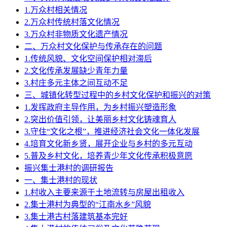
1.万众村相关情况
2.万众村传统村落文化情况
3.万众村非物质文化遗产情况
二、万众村文化保护与传承存在的问题
1.传统风貌、文化空间保护相对滞后
2.文化传承发展缺少青年力量
3.村庄多元主体之间互动不足
三、城镇化转型过程中的乡村文化保护和振兴的对策
1.发挥政府主导作用，为乡村振兴塑造形象
2.突出价值引领，让美丽乡村文化铸魂育人
3.守住“文化之根”，推进经济社会文化一体化发展
4.培育文化新乡贤，展开企业与乡村的多元互动
5.普及乡村文化，培养青少年文化传承积极意愿
振兴集士港村的调研报告
一、集士港村的现状
1.村收入主要来源于土地流转与房屋出租收入
2.集士港村为典型的“江南水乡”风貌
3.集士港古村落建筑基本完好