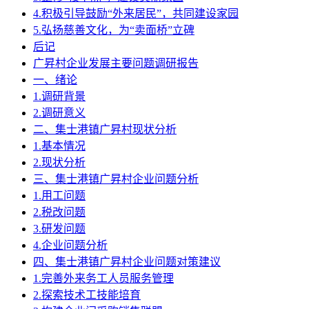
4.积极引导鼓励“外来居民”，共同建设家园
5.弘扬慈善文化，为“卖面桥”立碑
后记
广昇村企业发展主要问题调研报告
一、绪论
1.调研背景
2.调研意义
二、集士港镇广昇村现状分析
1.基本情况
2.现状分析
三、集士港镇广昇村企业问题分析
1.用工问题
2.税改问题
3.研发问题
4.企业问题分析
四、集士港镇广昇村企业问题对策建议
1.完善外来务工人员服务管理
2.探索技术工技能培育