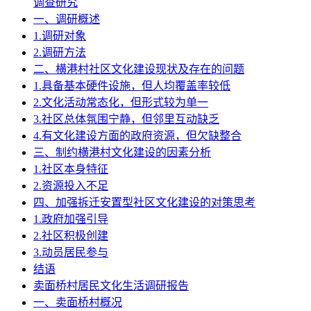
调查研究
一、调研概述
1.调研对象
2.调研方法
二、横港村社区文化建设现状及存在的问题
1.具备基本硬件设施，但人均覆盖率较低
2.文化活动常态化，但形式较为单一
3.社区总体氛围宁静，但邻里互动缺乏
4.有文化建设方面的政府资源，但欠缺整合
三、制约横港村文化建设的因素分析
1.社区本身特征
2.资源投入不足
四、加强拆迁安置型社区文化建设的对策思考
1.政府加强引导
2.社区积极创建
3.动员居民参与
结语
卖面桥村居民文化生活调研报告
一、卖面桥村概况