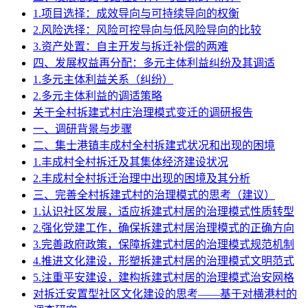
1.项目选择：成效导向与可持续导向的权衡
2.风险选择：风险可控导向与低风险导向的比较
3.资产处置：自主开发与拆迁补偿的两难
四、发展权益再分配：多元主体利益纠纷及其调适
1.多元主体利益关系（纠纷）
2.多元主体利益的调适策略
关于全村拆建式村庄治理模式变迁的调研报告
一、调研背景与步骤
二、集士港镇丰成村全村拆建式状况和出现的困境
1.丰成村全村拆迁及其集体经济建设状况
2.丰成村全村拆迁治理中出现的困境及其分析
三、完善全村拆建式村的治理模式的思考（建议）
1.认识社区发展，适应拆建式村居的治理模式性质转型
2.强化党建工作，确保拆建式村居治理模式的正确方向
3.完善政府政策，保障拆建式村居的治理模式规范机制
4.推进文化建设，形塑拆建式村居的治理模式文明范式
5.注重平安建设，建构拆建式村居的治理模式治安网格
对拆迁安置型社区文化建设的思考——基于对横港村的