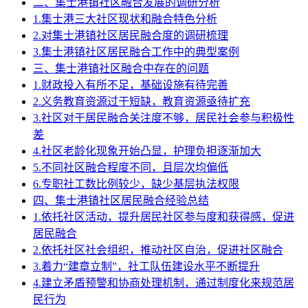
二、集士港镇社区融合发展的调研分析
1.集士港三大社区现状和融合特色分析
2.对集士港镇社区居民融合度的调研梳理
3.集士港镇社区居民融合工作中的典型案例
三、集士港镇社区融合中存在的问题
1.财政投入有所不足，基础设施有待完善
2.义务教育资源过于短缺，教育资源亟待扩充
3.社区对于居民融合关注度不够，居民社会参与积极性
差
4.社区老龄化现象开始凸显，护理负担逐渐加大
5.不同社区融合程度不同，且层次均偏低
6.专职社工数比例较少，缺少基层执法权限
四、集士港镇社区居民融合经验总结
1.依托社区活动，提升居民社区参与度和获得感，促进
居民融合
2.依托社区社会组织，推动社区自治，促进社区融合
3.着力“建章立制”，社工队伍建设水平不断提升
4.建立矛盾预警和协商处理机制，通过制度化来规范居
民行为