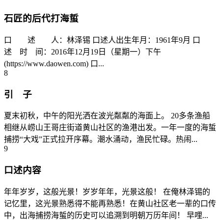
石匠的后代打海蜇
口 述 人：林泽锡 口述人出生年月：1961年9月 口
述 时 间：2016年12月19日（星期一）下午
(https://www.daowen.com) 口...
8
引 子
夏末初秋，中午的阳光洒在波光粼粼的海面上。 20多条渔船
相继从崂山王哥庄街道黄山社区的渔港出发。一年一度的海蜇
捕捞“大戏”正式拉开序幕。潮水涌动，渔民忙碌。热闹...
9
口述内容
年年岁岁，这般光景！岁岁年年，光景这般！ 在俺林泽锡的
记忆里，这光景熟悉得不能再熟悉！在黄山社区老一辈的口传
中，出海捕捞海蜇的历史可以追溯到明朝万历年间！ 早哩...