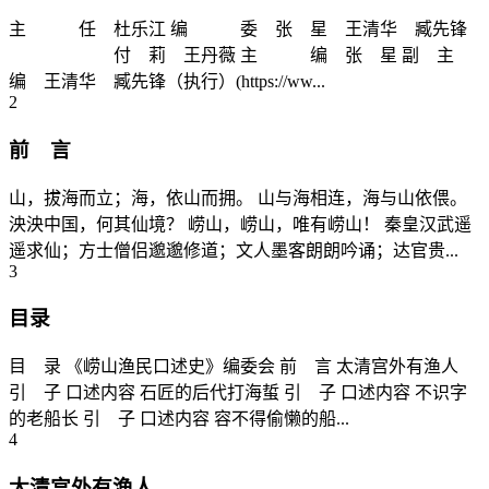
主 任 杜乐江 编 委 张 星 王清华 臧先锋
付 莉 王丹薇 主 编 张 星 副 主
编 王清华 臧先锋（执行）(https://ww...
2
前 言
山，拔海而立；海，依山而拥。 山与海相连，海与山依偎。
泱泱中国，何其仙境？ 崂山，崂山，唯有崂山！ 秦皇汉武遥
遥求仙；方士僧侣邈邈修道；文人墨客朗朗吟诵；达官贵...
3
目录
目 录 《崂山渔民口述史》编委会 前 言 太清宫外有渔人
引 子 口述内容 石匠的后代打海蜇 引 子 口述内容 不识字
的老船长 引 子 口述内容 容不得偷懒的船...
4
太清宫外有渔人