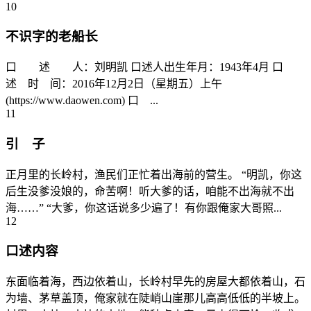
10
不识字的老船长
口 述 人：刘明凯 口述人出生年月：1943年4月 口
述 时 间：2016年12月2日（星期五）上午
(https://www.daowen.com) 口 ...
11
引 子
正月里的长岭村，渔民们正忙着出海前的营生。 “明凯，你这
后生没爹没娘的，命苦啊！听大爹的话，咱能不出海就不出
海……” “大爹，你这话说多少遍了！有你跟俺家大哥照...
12
口述内容
东面临着海，西边依着山，长岭村早先的房屋大都依着山，石
为墙、茅草盖顶，俺家就在陡峭山崖那儿高高低低的半坡上。