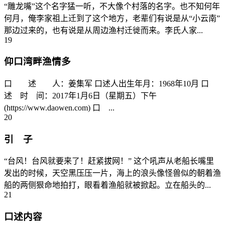
“雕龙嘴”这个名字猛一听，不大像个村落的名字。也不知何年
何月，俺李家祖上迁到了这个地方，老辈们有说是从“小云南”
那边过来的，也有说是从周边渔村迁徙而来。李氏人家...
19
仰口湾畔渔情多
口 述 人：姜集军 口述人出生年月：1968年10月 口
述 时 间：2017年1月6日（星期五）下午
(https://www.daowen.com) 口 ...
20
引 子
“台风！台风就要来了！赶紧拔网！” 这个吼声从老船长嘴里
发出的时候，天空黑压压一片，海上的浪头像怪兽似的朝着渔
船的两侧狠命地拍打，眼看着渔船就被掀起。立在船头的...
21
口述内容