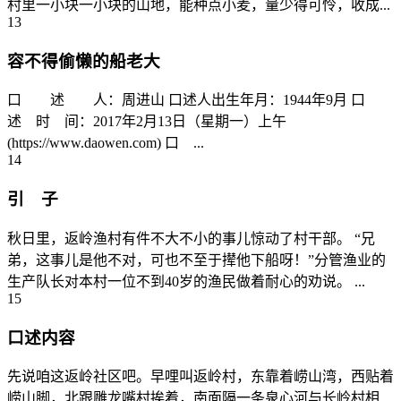
村里一小块一小块的山地，能种点小麦，量少得可怜，收成...
13
容不得偷懒的船老大
口 述 人：周进山 口述人出生年月：1944年9月 口
述 时 间：2017年2月13日（星期一）上午
(https://www.daowen.com) 口 ...
14
引 子
秋日里，返岭渔村有件不大不小的事儿惊动了村干部。 “兄
弟，这事儿是他不对，可也不至于撵他下船呀！”分管渔业的
生产队长对本村一位不到40岁的渔民做着耐心的劝说。 ...
15
口述内容
先说咱这返岭社区吧。早哩叫返岭村，东靠着崂山湾，西贴着
崂山脚，北跟雕龙嘴村挨着，南面隔一条泉心河与长岭村相