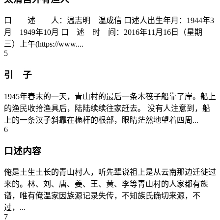
口 述 人：温志明 温成信 口述人出生年月：1944年3
月 1949年10月 口 述 时 间：2016年11月16日（星期
三）上午(https://www....
5
引 子
1945年春末的一天，青山村的最后一条木筏子船靠了岸。船上
的渔民收拾渔具后，陆陆续续往家赶去。 没有人注意到，船
上的一条汉子斜靠在桅杆的根部，眼睛茫然地望着四周...
6
口述内容
俺是土生土长的青山村人，听先辈说祖上是从云南那边迁徙过
来的。林、刘、唐、姜、王、黄、李等青山村的人家都有族
谱，唯有俺温家因族源记录失传，不知族氏确切来源，不
过，...
7