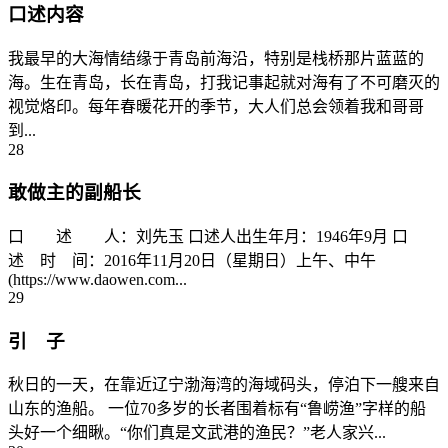
口述内容
我最早的大海情结缘于青岛前海沿，特别是栈桥那片蓝蓝的
海。生在青岛，长在青岛，打我记事起就对海有了不可磨灭的
视觉烙印。每年春暖花开的季节，大人们总会领着我和哥哥
到...
28
敢做主的副船长
口 述 人：刘先玉 口述人出生年月：1946年9月 口
述 时 间：2016年11月20日（星期日）上午、中午
(https://www.daowen.com...
29
引 子
秋日的一天，在靠近辽宁渤海湾的海域码头，停泊下一艘来自
山东的渔船。 一位70多岁的长者围着标有“鲁崂渔”字样的船
头好一个细瞅。“你们真是文武港的渔民？”老人家兴...