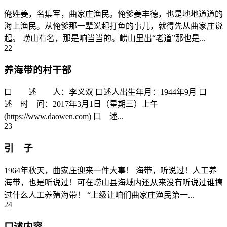
俺姓姜，名集军，曲家庄渔民。俺爹姜丰德，也是地地道道的
海上渔民。从俺爹那一辈说起打鱼的事儿，就得先从曲家庄说
起。 崂山有名，那是响当当的。崂山里出“老道”那也是...
22
养海带的村干部
口 述 人：李义双 口述人出生年月：1944年9月 口
述 时 间：2017年3月1日（星期三）上午
(https://www.daowen.com) 口 述...
23
引 子
1964年秋天，曲家庄迎来一件大事！ 海带，听说过！人工养
海带，也是听说过！可在崂山县海域内还从来没有听说过谁搞
过什么人工养殖海带！ “上级让咱们曲家庄渔民第一...
24
口述内容