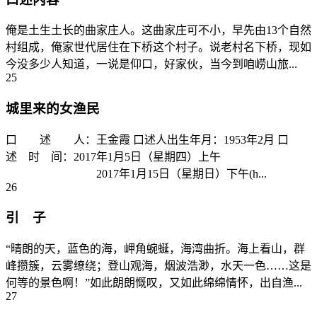
俺是土生土长的曲家庄人。这曲家庄可不小，早先由13个自然
村组成，俺家世代居住在下桥这个村子。说老村名下桥，现如
今没多少人知道，一说是仰口，好家伙，当今到咱崂山旅...
25
城里来的女渔民
口 述 人：王金霞 口述人出生年月：1953年2月 口
述 时 间：2017年1月5日（星期四）上午
2017年1月15日（星期日）下午(h...
26
引 子
“晴朗的天，蓝色的海，岬角蜿蜒，海湾曲折。海上看山，群
峰攒簇，云雾缭绕；登山观海，烟波浩渺，水天一色……这是
何等的景色啊！”如此朗朗慨叹，又如此绵绵情怀，出自渔...
27