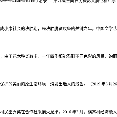
://www.daowen.com) 附录1：第九届全国农民摄影大展征稿启事 
是全面建成小康社会的决胜期，是决胜脱贫攻坚的关键之年。中国文学
，由于花木种类较多，一年四季都能看到不同色彩的风景，绚丽多彩
的美丽的原生态环境，焕发出迷人的景色。（2019 年3 月26 
民巫秀英在合作社采摘火龙果。2016 年3 月，横寨村经济能人