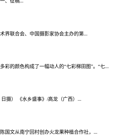
一、征稿...
艺术界联合会、中国摄影家协会主办的第...
的颜色构成了一幅动人的“七彩梯田图”。“七...
日摄） 《水乡盛事》/高龙（广西）...
陈国文从南宁回村创办火龙果种植合作社，...