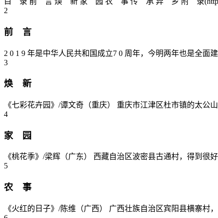
目 录 前 言 焕 新 家 园 农 事 传 承 异 乡 附 录(https
2
前 言
2 0 1 9 年是中华人民共和国成立7 0 周年，今明两年也
3
焕 新
《七彩花卉园》/谭文奇（重庆） 重庆市江津区杜市镇的太公山
4
家 园
《桃花季》/梁辉（广东） 西藏自治区波密县古通村，得到很好保护
5
农 事
《火红的日子》/陈维（广西） 广西壮族自治区宾阳县横寨村，村
6