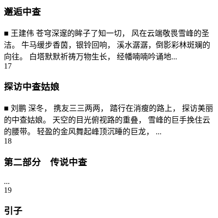
邂逅中查
■ 王建伟 苍穹深邃的眸子了知一切， 风在云端敬畏雪峰的圣
洁。 牛马缓步香茵，银铃回响， 溪水潺潺，倒影彩林斑斓的
向往。 白塔默默祈祷万物生长， 经幡喃喃吟诵地...
17
探访中查姑娘
■ 刘鹏 深冬， 携友三三两两， 踏行在消瘦的路上， 探访美丽
的中查姑娘。 天空的目光俯视路的重叠， 雪峰的巨手挽住云
的腰带。 轻盈的金风舞起峰顶沉睡的巨龙， ...
18
第二部分 传说中查
...
19
引子