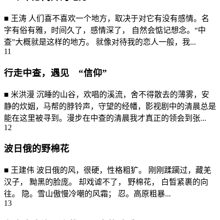
■ 王涛 人们喜不喜欢一个地方，取决于对它有没有感情。名
字有俗有雅，时间久了，感情深了， 自然会惦记想念。“中
查”大概就是这样的地方。 就像对待我的恋人一般，我...
11
行走中查，遇见 “信仰”
■ 米洪漫 沉睡的山谷，欢唱的溪流，舍不得散去的薄雾，安
静的炊姻，马帮的脖铃声，守望的经幡，影视剧中的清晨总是
能在这里被寻到。漫步在中查的清晨我才真正的领会到张...
12
波日俄的野棉花
■ 王建伟 波日俄的风，很硬，性格粗犷。 刚刚蹂躏过，藏羌
汉子， 黝黑的脸庞。 却戏谑不了， 野棉花， 白晳紧裹的向
往。 隐。雪山傲慢冷嘲的风霜； 忍。高原粗暴...
13