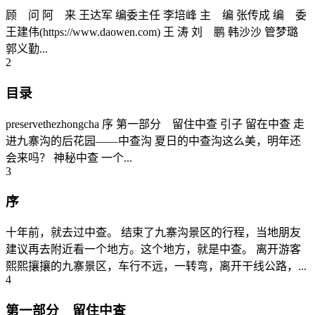
顾 问 阿 来 王达军 编委主任 李培峰 主 编 张传成 编 委
王建伟(https://www.daowen.com) 王 涛 刘 鹏 韩沙沙 管梦璐
郭义勤...
2
目录
preservethezhongcha 序 第一部分 留住中查 引子 留在中查 走
进九寨沟的后花园——中查沟 夏日的中查沟这么美，明年还
会来吗？ 神秘中查 一个...
3
序
十年前，就去过中查。 结束了九寨沟景区的行程，当地朋友
建议再去附近看一个地方。这个地方，就是中查。 离开游客
熙熙攘攘的九寨景区，车行不远，一转弯，离开干线公路，...
4
第一部分 留住中查