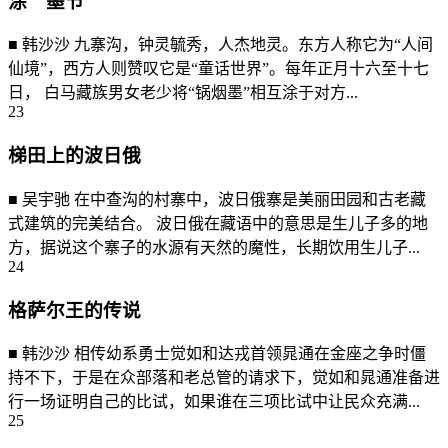
涂 墨节
■ 韩沙沙 九寨沟，钟灵毓秀，人杰地灵。东方人称它为“人间
仙境”，西方人则赞叹它是“童话世界”。每年正月十六至十七
日， 白马藏族男女老少将“锅烟墨”相互涂于对方...
23
梯田上的波日俄
■ 吴宇驰 在中查沟的村寨中，波日俄寨是美丽田园和古老藏
式建筑的完美结合。 波日俄在藏语中的意思是生儿子多的地
方，据说这个寨子的水源有天然的魔性，长期饮用生儿子...
24
格萨尔王的传说
■ 韩沙沙 相传幼系勇士觉如和达戎首领晁通在金座之争时僵
持不下，于是在众部落和老总管的请求下，觉如和晁通准备进
行一场证明自己的比试，如果谁在三项比试中让民众充满...
25