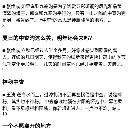
■ 张传成 如果说到九寨沟是为了饱赏五彩斑斓的风光和晶莹
滴翠的海子，那么和九寨沟平行的，只有一山之隔的中查沟则
是另一番景致了。 “中查”的意思是神鹰降落的地方，...
8
夏日的中查沟这么美，明年还会来吗？
■ 张传成 立秋已经过去半个多月，好像才感觉到酷暑的离
去。连续的几日阴天，使得秋天的脚步来得更快！高山的季节
似乎变化更加明显，几天的时间草地已经开始变黄。天府之...
9
神秘中查
■ 王涛 逆白水而上，过漳扎镇不远再左拐便是中查。说是神
秘，其实也不神秘。 中查静谧地躺在夕阳的怀抱中，幕色柔
和，看不见栅栏和围墙，你若想走进去，一点也不难。站...
10
一个不愿离开的地方