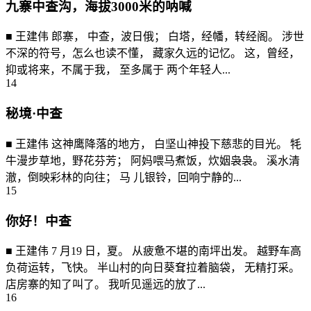
九寨中查沟，海拔3000米的呐喊
■ 王建伟 郎寨， 中查，波日俄； 白塔，经幡，转经阁。 涉世
不深的符号，怎么也读不懂， 藏家久远的记忆。 这，曾经，
抑或将来，不属于我， 至多属于 两个年轻人...
14
秘境·中查
■ 王建伟 这神鹰降落的地方， 白坚山神投下慈悲的目光。 牦
牛漫步草地，野花芬芳； 阿妈喂马煮饭，炊姻袅袅。 溪水清
澈，倒映彩林的向往； 马 儿银铃，回响宁静的...
15
你好！中查
■ 王建伟 7 月19 日，夏。 从疲惫不堪的南坪出发。 越野车高
负荷运转，飞快。 半山村的向日葵耷拉着脑袋， 无精打采。
店房寨的知了叫了。 我听见遥远的放了...
16