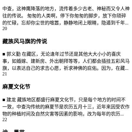
中查，这神鹰降落的地方，流传着多少古老、神秘而又令人神
往的传说。 匆匆的人类啊，停下你匆匆的脚步，放下你琐碎
的忙碌，忘却你尘世的喧嚣，静静地闭上眼睛，隐遁到千年...
20
藏族风马旗的传说
■ 郭义勤 在藏区，无论逢年过节还是其他大大小小的喜庆
事，如婚嫁、建新房、外出朝拜等等，人们都会插挂五彩风马
旗，以表达自己的求吉心愿，祈求神佛的庇佑。因为，在藏...
21
麻夏文化节
■ 建龙 藏族地区都盛行麻夏文化节，只是每个地方的时间不
一致，中查沟传统的麻夏节是农历五月十三，近年来因受农作
物的种植时间及自然灾害等因素的影响，改为每年的农历...
22