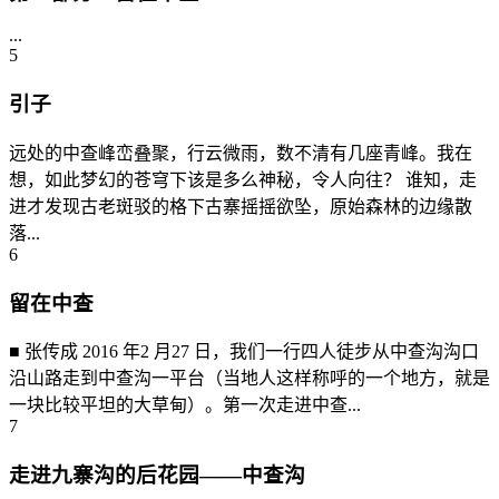
...
5
引子
远处的中查峰峦叠聚，行云微雨，数不清有几座青峰。我在
想，如此梦幻的苍穹下该是多么神秘，令人向往？ 谁知，走
进才发现古老斑驳的格下古寨摇摇欲坠，原始森林的边缘散
落...
6
留在中查
■ 张传成 2016 年2 月27 日，我们一行四人徒步从中查沟沟口
沿山路走到中查沟一平台（当地人这样称呼的一个地方，就是
一块比较平坦的大草甸）。第一次走进中查...
7
走进九寨沟的后花园——中查沟