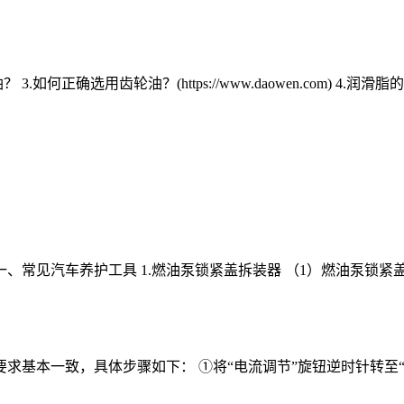
正确选用齿轮油？(https://www.daowen.com) 4.润滑脂的
一、常见汽车养护工具 1.燃油泵锁紧盖拆装器 （1）燃油泵锁紧盖
本一致，具体步骤如下： ①将“电流调节”旋钮逆时针转至“off