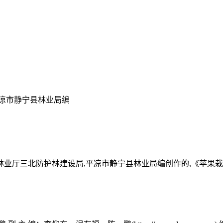
平凉市静宁县林业局编
省林业厅三北防护林建设局,平凉市静宁县林业局编创作的,《苹果栽