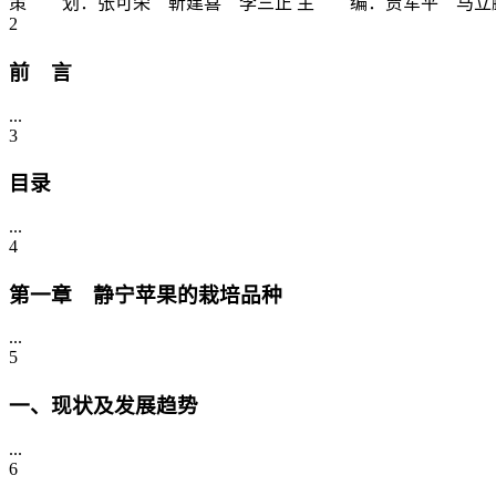
策 划：张可荣 靳建喜 李三正 主 编：贾军平 马立鹏 副 主 编：
2
前 言
...
3
目录
...
4
第一章 静宁苹果的栽培品种
...
5
一、现状及发展趋势
...
6