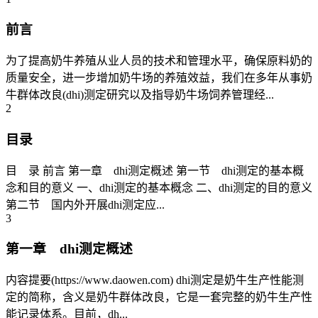
前言
为了提高奶牛养殖从业人员的技术和管理水平，确保原料奶的
质量安全，进一步增加奶牛场的养殖效益，我们在多年从事奶
牛群体改良(dhi)测定研究以及指导奶牛场饲养管理经...
2
目录
目 录 前言 第一章 dhi测定概述 第一节 dhi测定的基本概
念和目的意义 一、dhi测定的基本概念 二、dhi测定的目的意义
第二节 国内外开展dhi测定应...
3
第一章 dhi测定概述
内容提要(https://www.daowen.com) dhi测定是奶牛生产性能测
定的简称，含义是奶牛群体改良，它是一套完整的奶牛生产性
能记录体系。目前，dh...