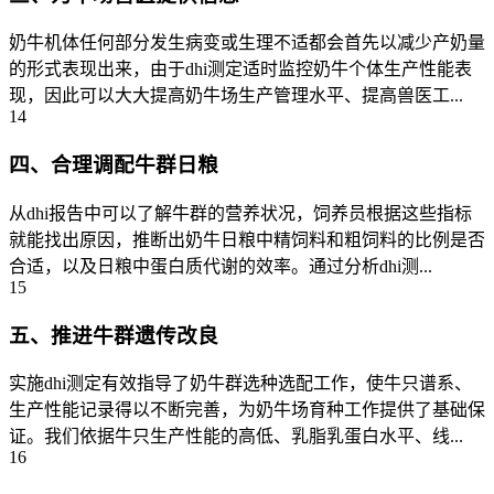
奶牛机体任何部分发生病变或生理不适都会首先以减少产奶量
的形式表现出来，由于dhi测定适时监控奶牛个体生产性能表
现，因此可以大大提高奶牛场生产管理水平、提高兽医工...
14
四、合理调配牛群日粮
从dhi报告中可以了解牛群的营养状况，饲养员根据这些指标
就能找出原因，推断出奶牛日粮中精饲料和粗饲料的比例是否
合适，以及日粮中蛋白质代谢的效率。通过分析dhi测...
15
五、推进牛群遗传改良
实施dhi测定有效指导了奶牛群选种选配工作，使牛只谱系、
生产性能记录得以不断完善，为奶牛场育种工作提供了基础保
证。我们依据牛只生产性能的高低、乳脂乳蛋白水平、线...
16