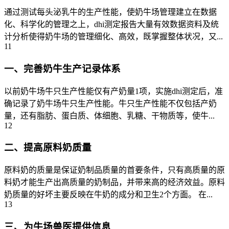
通过测试每头泌乳牛的生产性能，使奶牛场管理建立在数据
化、科学化的管理之上，dhi测定报告大量有效数据资料及统
计分析使得奶牛场的管理细化、高效，既掌握整体状况，又...
11
一、完善奶牛生产记录体系
以前奶牛场牛只生产性能仅有产奶量1项，实施dhi测定后，准
确记录了奶牛场牛只生产性能。牛只生产性能不仅包括产奶
量，还有脂肪、蛋白质、体细胞、乳糖、干物质等，使牛...
12
二、提高原料奶质量
原料奶的质量是保证奶制品质量的首要条件，只有高质量的原
料奶才能生产出高质量的奶制品，并带来高的经济效益。原料
奶质量的好坏主要反映在牛奶的成分和卫生2个方面。 在...
13
三、为牛场兽医提供信息