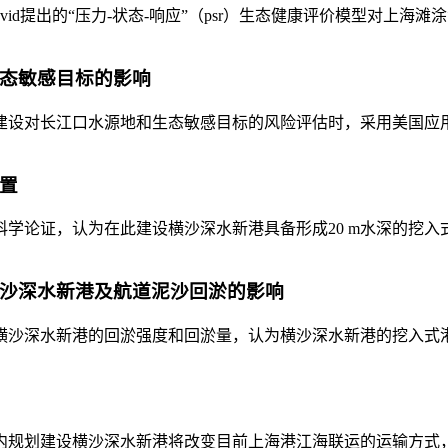
david提出的“压力-状态-响应”（psr）生态健康评价模型对上海滩
生态敏感目标的影响
设对长江口水源地和生态敏感目标的风险评估时，采用美国应用科学
布置
学论证，认为在此建设横沙深水新港具备形成20 m水深的挖入式
对横沙深水新港及航道泥沙回淤的影响
沙深水新港的回淤强度和回淤量，认为横沙深水新港的挖入式港池
规划建设横沙深水新港将改变目前上海港江海联运的运输方式，使