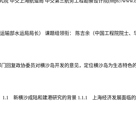
航道局 中交第三航务工程勘察设计院(https://www.daowen
运输部水运局局长） 课题组领衔： 陈吉余（中国工程院院士、华东
关部门回复政协委员对横沙岛开发的意见，定位横沙岛为生态特色的“
1 新横沙成陆和建港研究的背景 1.1.1 上海经济发展面临的新形势