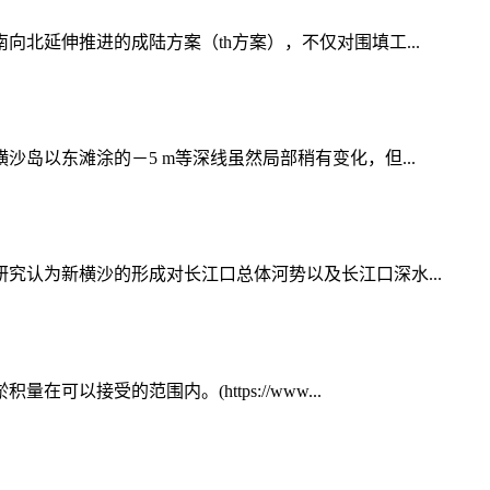
北延伸推进的成陆方案（th方案），不仅对围填工...
以东滩涂的－5 m等深线虽然局部稍有变化，但...
认为新横沙的形成对长江口总体河势以及长江口深水...
受的范围内。(https://www...