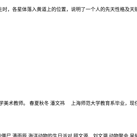
生时，各星体落入黄道上的位置，说明了一个人的先天性格及天赋
术教师。 春夏秋冬 潘文祎 上海师范大学教育系毕业，现任上
僵尸 潘雨辰 海洋动物的生日派对 顾文源、刘文溯 动物聚会 吴依凡 