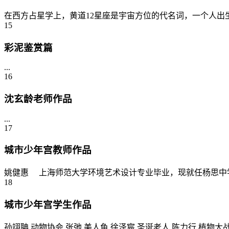
在西方占星学上，黄道12星座是宇宙方位的代名词，一个人出
15
彩泥鉴赏篇
...
16
沈玄龄老师作品
...
17
城市少年宫教师作品
姚健惠 上海师范大学环境艺术设计专业毕业，现就任杨思中学美
18
城市少年宫学生作品
孙翊聃 动物协会 张弛 美人鱼 徐泽宸 圣诞老人 陈力行 植物大战