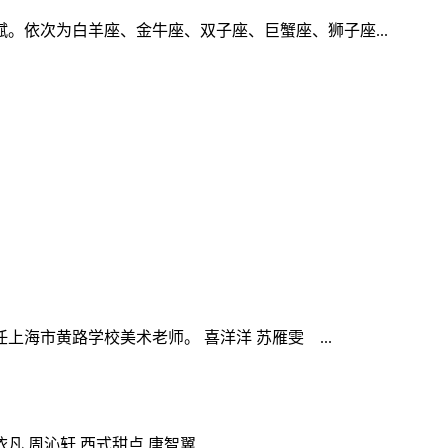
。依次为白羊座、金牛座、双子座、巨蟹座、狮子座...
海市黄路学校美术老师。 喜洋洋 苏雁雯 ...
周沁轩 西式甜点 唐智翼 ...